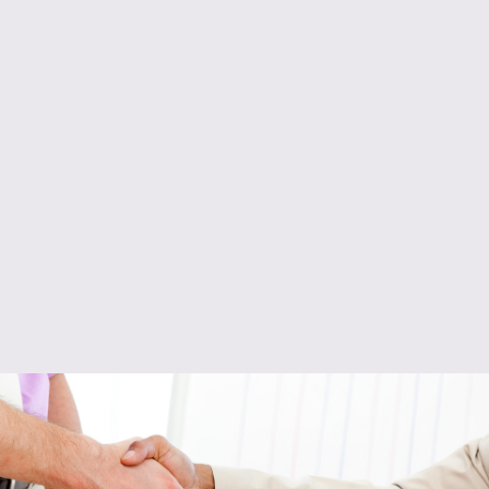
מה חוסם אותך מלהגיע
לביטחון כלכלי
איך למוסס פחדים שיאפשרו לך להרוויח
סכומים שלא חלמת
עליהם
איך תוכל להגיע לרווחה כלכלית גם אם אין לך הכנסה גבוהה
איך להתעשר מבלי לחסוך
מהי ההתנהגות של העשירים שגורמת להם
להתעשר שוב ושוב
מהו אפיק הזהב שיזרים לך
כסף בקלות וללא סיכון
מהו חופש כלכלי וכיצד הוא יאפשר לך
לעבוד פחות ולהרוויח
יותר
מהם חוקי הכסף שיאפשרו לכסף שלך להכפיל את עצמו שוב
ושוב בקלות וללא מאמץ
איך נותנים לכסף שלך לעבוד עבורך
חני שלחי לי את המדריך