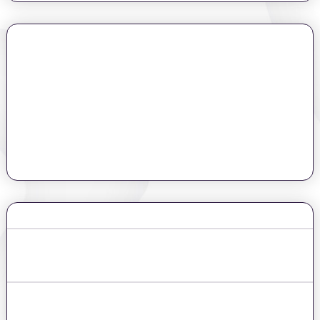
היי, אני חני שטיגליץ,
מומחית במציאת נכסים עם פוטנציאל השבחה גבוה במיוחד,
ובעשור האחרון ליוויתי יותר מ-400 אנשים
בהיקף עסקאות של מעל רבע מיליארד ש"ח, אל הגשמת החלום.
שחשבו שהון עצמי "קטן" של 200 אלף ש"ח זה לא מספיק