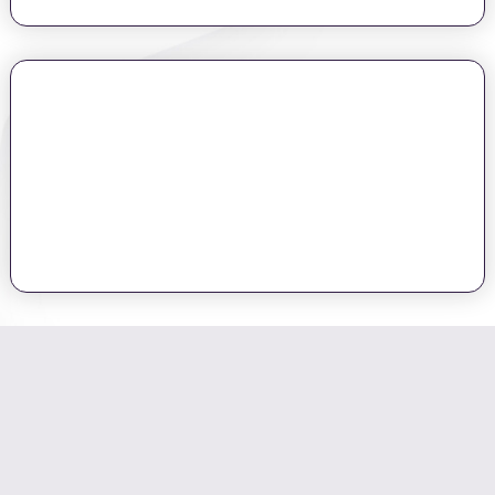
השקעה שניתן למצוא ולאתר תוך 60 יום או פחות!
אני מזמינה אתכם
להדרכה אינטרנטית חינמית ומאירת עיניים
בה אספר לכם על השיטה הייחודית שלי
ועל מודל "חמשת הפרמטרים להשקעה חכמה" שפיתחתי,
ואסביר לכם איך באמצעות השקעת נדל"ן חכמה שנתפרה במיוחד עבורכם, גם
אתם יכולים לחיות ברווחה כלכלית ושקט נפשי וליצור לעצמכם עתיד יציב
בעידן הכלכלי המורכב בו אנו חיים.