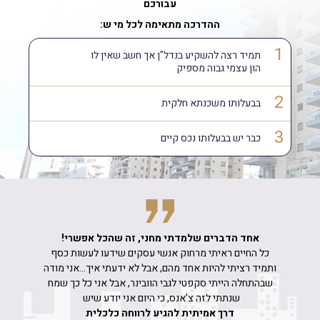
עבורכם
ההדרכה מתאימה לכל מי ש:
1
תמיד רצה להשקיע בנדל"ן אך חשב שאין לו
הון עצמי גבוה מספיק
2
בבעלותו
משכנתא חלקית
3
כבר יש בבעלותו
נכס קיים
אחד הדברים שלמדתי מחני, זה שהכל אפשרי!
כל החיים ראיתי מרחוק אנשי עסקים שידעו לעשות כסף
ותמיד רציתי להיות אחד מהם, אבל לא ידעתי איך...
אני מודה
שבהתחלה הייתי סקפטי לגבי הוובינר, אבל אני כל כך שמח
שנתתי לזה צ'אנס,
כי היום אני יודע שיש
דרך אמיתית להגיע לרווחה כלכלית