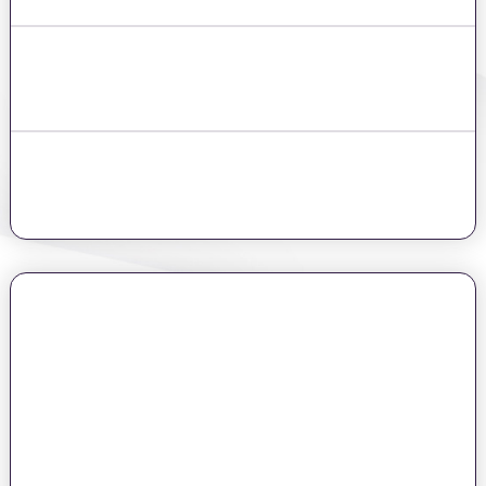
אנשים שחשבו שאין להם הון עצמי כלל (והוכחתי להם אחרת)
אנשים שחשבו שבגלל שכבר יש בבעלותם משכנתא,
הם לא יכולים להשקיע בנדל"ן
אנשים שחושבים שכדי לרכוש דירה בארץ, צריך להיות להם הון עצמי של מיליון
ש"ח ומעלה, ואם לא - אין להם בכלל מה לחפש בעולם הנדל"ן
אני כאן כדי לשבור את כל המיתוסים
אחרי למעלה מעשור של עבודה ומחקר שטח בעולם הנדל"ן הישראלי,
פיתחתי שיטה שיכולה לסייע לכל אחד ואחת להגיע לחופש כלכלי על ידי
השקעת נדל"ן מותאמת אישית ליכולות ולצרכים המיוחדים שלהם
,